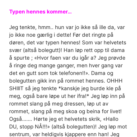
Typen hennes kommer…
Jeg tenkte, hmm.. hun var jo ikke så ille da, var
jo ikke noe gærlig i dette! Før det ringte på
døren, det var typen hennes! Som var helvetets
svær (altså bolegutt)! Han løp rett opp til dama
å spurte ; «Hvor faen var du igår a? Jeg prøvde
å ringe deg mange ganger, men hver gang var
det en gutt som tok telefonen!!». Dama og
bolegutten gikk inn på rommet hennes. OHHH
SHIIIT så jeg tenkte *kanskje jeg burde kle på
meg, også bare løpe ut her ifra!* Jeg løp inn på
rommet slang på meg dressen, løp ut av
rommet, slang på meg skoa og beina for livet!
Også……. Hørte jeg et helvetets skrik, «Hallo
DU, stopp NÅ!!!» (altså bolegutten)! Jeg løp mot
sentrum, var heldigvis kjappere enn han! Jeg