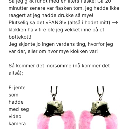
Så jeg gikk rundt med en liters flaske! Ca 20
minutter senere var flasken tom, jeg hadde ikke
reagert at jeg hadde drukke så mye!
Plutselig sa det «PANG!» (altså i hodet mitt) ——>
klokken halv fire ble jeg vekket inne på et
bøttekott!
Jeg skjønte jo ingen verdens ting, hvorfor jeg
var der, eller om hvor mye klokken var!
Så kommer det morsomme (nå kommer det
altså);
Ei jente
som
hadde
med seg
video
kamera