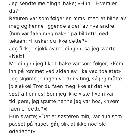
Jeg sendte melding tilbake; «Huh… Hvem er
du?»
Returen var som følger en mms med et bilde av
meg og henne liggende siden av hverandre
(hun var faen meg naken på bildet)! med
teksen: «Husker du ikke dette?»
Jeg fikk jo sjokk av meldingen, så jeg svarte
«Nei»!
Meldingen jeg fikk tilbake var som følger; «Kom
inn på rommet ved siden av, like ved toaletet»
Jeg skjønte jo ingen verdens ting, så jeg måtte
jo sjekke! Tror du faen meg ikke at det var
søstra hennes! Som jeg ikke viste hvem var
tidligere, jeg spurte henne jeg var hos, «hvem
faen er dette?»!
Hun svarte; «Det er søsteren min, var hun som
passet på huset igår, slik at ikke noe ble
øderlagdt»!