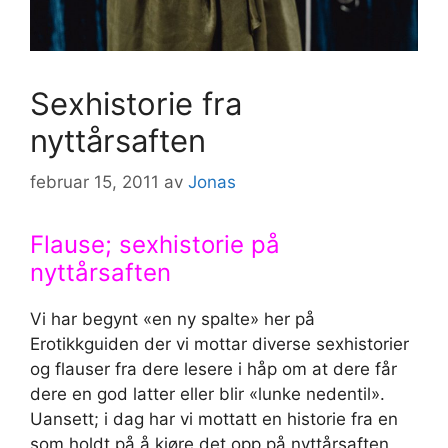
Sexhistorie fra
nyttårsaften
februar 15, 2011
av
Jonas
Flause; sexhistorie på
nyttårsaften
Vi har begynt «en ny spalte» her på
Erotikkguiden der vi mottar diverse sexhistorier
og flauser fra dere lesere i håp om at dere får
dere en god latter eller blir «lunke nedentil».
Uansett; i dag har vi mottatt en historie fra en
som holdt på å kjøre det opp på nyttårsaften,