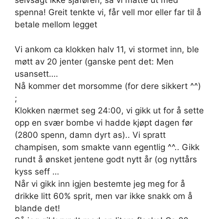
selvsagt ikke sjåføren, så vi måtte ut med
spenna! Greit tenkte vi, får vell mor eller far til å
betale mellom legget
Vi ankom ca klokken halv 11, vi stormet inn, ble
møtt av 20 jenter (ganske pent det: Men
usansett….
Nå kommer det morsomme (for dere sikkert ^^)
;
Klokken nærmet seg 24:00, vi gikk ut for å sette
opp en svær bombe vi hadde kjøpt dagen før
(2800 spenn, damn dyrt as).. Vi spratt
champisen, som smakte vann egentlig ^^.. Gikk
rundt å ønsket jentene godt nytt år (og nyttårs
kyss seff …
Når vi gikk inn igjen bestemte jeg meg for å
drikke litt 60% sprit, men var ikke snakk om å
blande det!