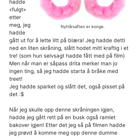
hadde
«fulgt»
etter
meg, jeg
Nyttårsaften er konge.
hadde
gått ut for å lette litt på blæra! Jeg hadde detti
ned en liten skråning, slått hodet mitt kraftig i et
tre! (som hun selvsagt hadde fått med på film)
Men når man er såpass drita merker man jo
ingen ting, så jeg hadde starta å bråke med
treet!
Jeg hadde sparket og slått det, også pisset på
det :$
Når jeg skulle opp denne skråningen igjen,
hadde jeg gått rett på en busk også ramlet
bakover igjen! Etter det jeg så på filmen hadde
jeg prøvd å komme meg opp denne dumme