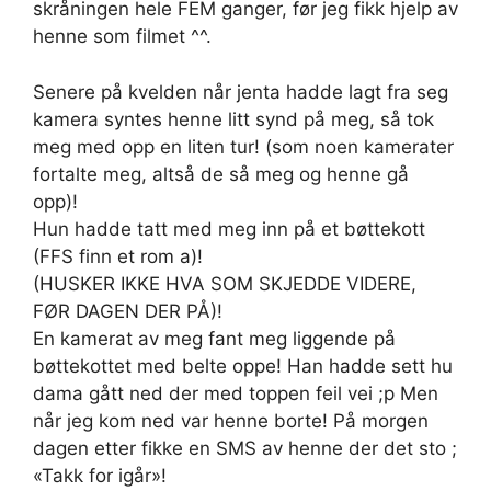
skråningen hele FEM ganger, før jeg fikk hjelp av
henne som filmet ^^.
Senere på kvelden når jenta hadde lagt fra seg
kamera syntes henne litt synd på meg, så tok
meg med opp en liten tur! (som noen kamerater
fortalte meg, altså de så meg og henne gå
opp)!
Hun hadde tatt med meg inn på et bøttekott
(FFS finn et rom a)!
(HUSKER IKKE HVA SOM SKJEDDE VIDERE,
FØR DAGEN DER PÅ)!
En kamerat av meg fant meg liggende på
bøttekottet med belte oppe! Han hadde sett hu
dama gått ned der med toppen feil vei ;p Men
når jeg kom ned var henne borte! På morgen
dagen etter fikke en SMS av henne der det sto ;
«Takk for igår»!