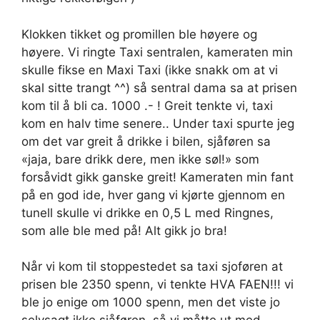
Klokken tikket og promillen ble høyere og
høyere. Vi ringte Taxi sentralen, kameraten min
skulle fikse en Maxi Taxi (ikke snakk om at vi
skal sitte trangt ^^) så sentral dama sa at prisen
kom til å bli ca. 1000 .- ! Greit tenkte vi, taxi
kom en halv time senere.. Under taxi spurte jeg
om det var greit å drikke i bilen, sjåføren sa
«jaja, bare drikk dere, men ikke søl!» som
forsåvidt gikk ganske greit! Kameraten min fant
på en god ide, hver gang vi kjørte gjennom en
tunell skulle vi drikke en 0,5 L med Ringnes,
som alle ble med på! Alt gikk jo bra!
Når vi kom til stoppestedet sa taxi sjoføren at
prisen ble 2350 spenn, vi tenkte HVA FAEN!!! vi
ble jo enige om 1000 spenn, men det viste jo