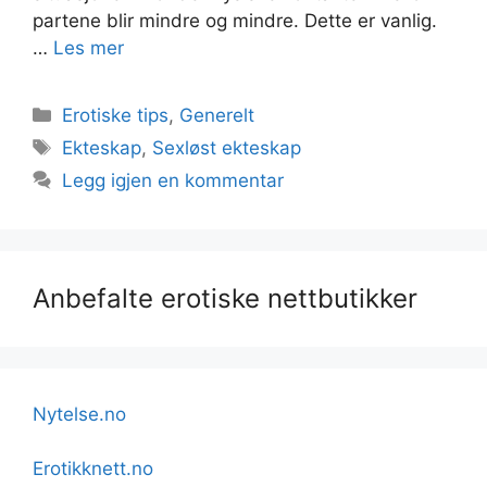
partene blir mindre og mindre. Dette er vanlig.
…
Les mer
Kategorier
Erotiske tips
,
Generelt
Stikkord
Ekteskap
,
Sexløst ekteskap
Legg igjen en kommentar
Anbefalte erotiske nettbutikker
Nytelse.no
Erotikknett.no