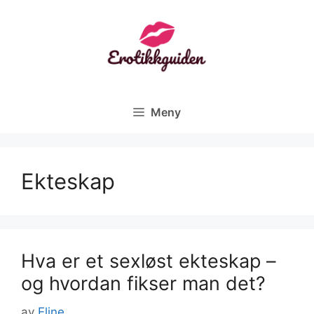
Hopp
til
innhold
Meny
Ekteskap
Hva er et sexløst ekteskap –
og hvordan fikser man det?
av
Eline