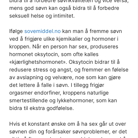
bidra til å forbedre søvnkvaliteten og vice versa,
mens god søvn kan også bidra til å forbedre
seksuell helse og intimitet.
Ifølge
sovemiddel.no
kan man å fremme søvn
ved å frigjøre ulike kjemikalier og hormoner i
kroppen. Når en person har sex, produseres
hormonet oksytocin, som ofte kalles
«kjærlighetshormonet». Oksytocin bidrar til å
redusere stress og angst, og fremmer en følelse
av avslapning og velvære, noe som kan gjøre
det lettere å falle i søvn. I tillegg frigjør
orgasmer endorfiner, kroppens naturlige
smertestillende og lykkehormoner, som kan
bidra til ekstra godfølelse.
Hvis et konstant ønske om å ha sex går ut over
søvnen din og forårsaker søvnproblemer, er det